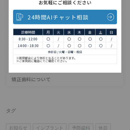
お気軽にご相談ください
インプラントについて
24時間AIチャット相談
お知らせ
診療時間
月
火
水
木
金
土
日
予防歯科について
8:30 - 12:00
〇
/
〇
〇
〇
〇
/
14:00 - 18:30
〇
/
〇
〇
〇
〇
/
日記
休診日 / 火曜・日曜・祝日
※医院都合により休診となることがあります。
※ご来院前に電話にてご確認ください。
歯の治療について
矯正歯科について
タグ
お知らせ
インプラント
予防歯科
休診