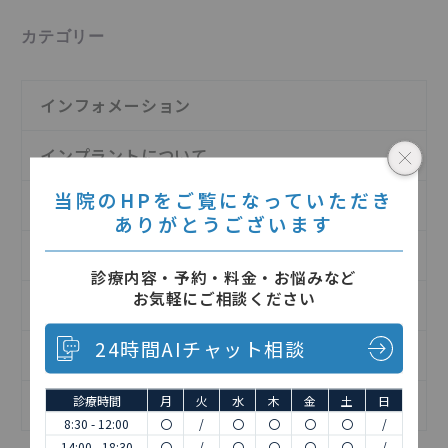
カテゴリー
インフォメーション
インプラントについて
当院のHPをご覧になっていただき
お知らせ
ありがとうございます
予防歯科について
診療内容・予約・料金・お悩みなど
お気軽にご相談ください
日記
24時間AIチャット相談
歯の治療について
診療時間
月
火
水
木
金
土
日
矯正歯科について
8:30 - 12:00
〇
/
〇
〇
〇
〇
/
14:00 - 18:30
〇
/
〇
〇
〇
〇
/