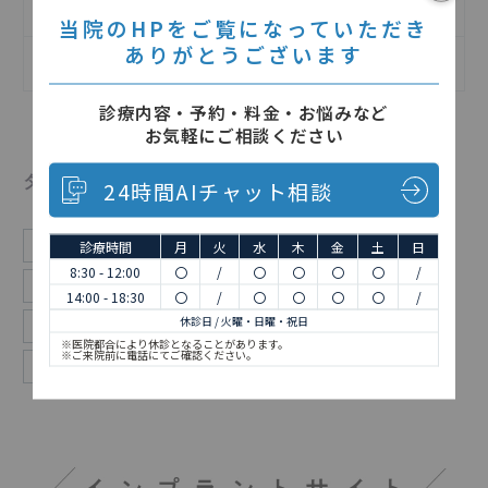
歯の治療について
当院のHPをご覧になっていただき
ありがとうございます
矯正歯科について
診療内容・予約・料金・お悩みなど
お気軽にご相談ください
タグ
24時間AIチャット相談
お知らせ
インプラント
予防歯科
休診
診療時間
月
火
水
木
金
土
日
8:30 - 12:00
〇
/
〇
〇
〇
〇
/
口腔外科
審美
審美歯科
日々
歯医者
14:00 - 18:30
〇
/
〇
〇
〇
〇
/
休診日 / 火曜・日曜・祝日
歯周病
活動報告
矯正
矯正歯科
※医院都合により休診となることがあります。
※ご来院前に電話にてご確認ください。
総合歯科