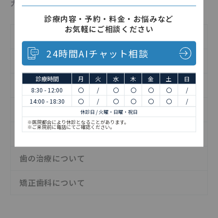
カテゴリー
診療内容・予約・料金・お悩みなど
お気軽にご相談ください
インフォメーション
24時間AIチャット相談
インプラントについて
診療時間
月
火
水
木
金
土
日
お知らせ
8:30 - 12:00
〇
/
〇
〇
〇
〇
/
14:00 - 18:30
〇
/
〇
〇
〇
〇
/
予防歯科について
休診日 / 火曜・日曜・祝日
※医院都合により休診となることがあります。
※ご来院前に電話にてご確認ください。
日記
歯の治療について
矯正歯科について