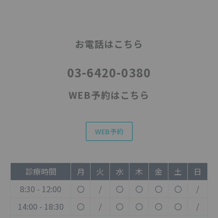
お電話はこちら
03-6420-0380
WEB予約はこちら
WEB予約
診療時間
月
火
水
木
金
土
日
8:30 - 12:00
〇
/
〇
〇
〇
〇
/
14:00 - 18:30
〇
/
〇
〇
〇
〇
/