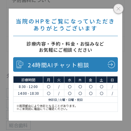
日記
当院のHPをご覧になっていただき
ありがとうございます
歯の治療について
診療内容・予約・料金・お悩みなど
矯正歯科について
お気軽にご相談ください
24時間AIチャット相談
タグ
診療時間
月
火
水
木
金
土
日
8:30 - 12:00
〇
/
〇
〇
〇
〇
/
お知らせ
インプラント
予防歯科
休診
14:00 - 18:30
〇
/
〇
〇
〇
〇
/
休診日 / 火曜・日曜・祝日
口腔外科
審美
審美歯科
日々
歯医者
※医院都合により休診となることがあります。
※ご来院前に電話にてご確認ください。
歯周病
活動報告
矯正
矯正歯科
総合歯科