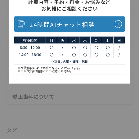
診療内容・予約・料金・お悩みなど
インフォメーション
お気軽にご相談ください
インプラントについて
24時間AIチャット相談
お知らせ
診療時間
月
火
水
木
金
土
日
8:30 - 12:00
〇
/
〇
〇
〇
〇
/
予防歯科について
14:00 - 18:30
〇
/
〇
〇
〇
〇
/
休診日 / 火曜・日曜・祝日
日記
※医院都合により休診となることがあります。
※ご来院前に電話にてご確認ください。
歯の治療について
矯正歯科について
タグ