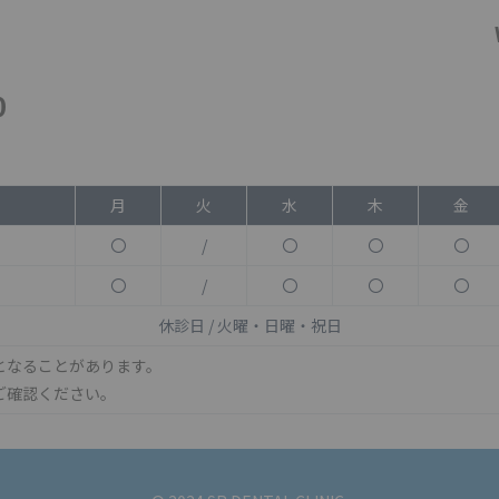
0
月
火
水
木
金
〇
/
〇
〇
〇
〇
/
〇
〇
〇
休診日 / 火曜・日曜・祝日
となることがあります。
ご確認ください。