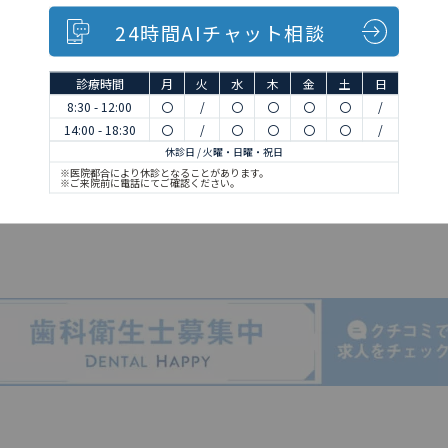
24時間AIチャット相談
ライン、東京臨海高速鉄道りんか
診療時間
月
火
水
木
金
土
日
8:30 - 12:00
〇
/
〇
〇
〇
〇
/
14:00 - 18:30
〇
/
〇
〇
〇
〇
/
休診日 / 火曜・日曜・祝日
※医院都合により休診となることがあります。
分
※ご来院前に電話にてご確認ください。