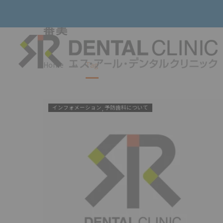
審美
Home
Tag
唾
インフォメーション
予防歯科について
液
検
査
推
進
中
｜
予
防