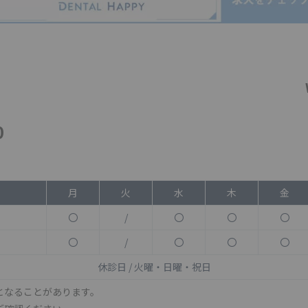
0
月
火
水
木
金
〇
/
〇
〇
〇
〇
/
〇
〇
〇
休診日 / 火曜・日曜・祝日
となることがあります。