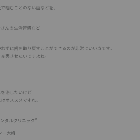
正で噛むことのない歯などを、
者さんの生活習慣など
使わずに歯を取り戻すことができるのが非常にいい点です。
を充実させたいですよね。
。
、
れを治したいけど
にはオススメですね。
ンタルクリニック”
ター大崎