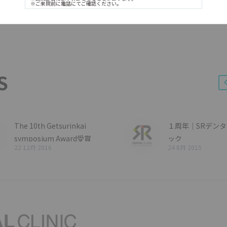
※ご来院前に電話にてご確認ください。
S
The 10th Getsurinkai
１周年｜SRデン
symposium Award受賞
ック
22 12月 2016
24 8月 2015
おかげさまでSR
リニックは１周…