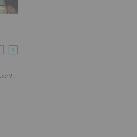
タルクリニ
【新年のご挨拶】
04 1月 2019
デンタルク