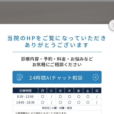
当院のHPをご覧になっていただき
ありがとうございます
診療内容・予約・料金・お悩みなど
お気軽にご相談ください
24時間AIチャット相談
診療時間
月
火
水
木
金
土
日
8:30 - 12:00
〇
/
〇
〇
〇
〇
/
14:00 - 18:30
〇
/
〇
〇
〇
〇
/
休診日 / 火曜・日曜・祝日
※医院都合により休診となることがあります。