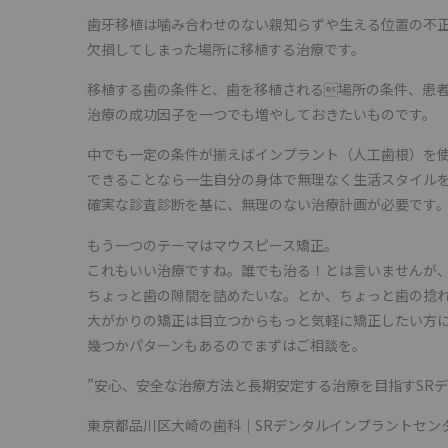
歯牙移植は噛み合わせのない親知らずや生える位置の不
欠損してしまった場所に移植する治療です。
移植する歯の条件と、歯を移植される場所の条件、患
治療の成功因子を一つでも増やしておきたいものです。
中でも一定の条件が揃えばインプラント（人工歯根）を
できることなら一生自分の身体で無理なく生活スタイル
確実な診査診断を基に、無理のない治療計画が必要です
もう一つのテーマはマウスピース矯正。
これもいい治療ですね。誰でも治る！とは言いませんが
ちょっと歯の隙間を詰めたいな。とか、ちょっと歯の捻
大がかりの矯正は目立つからもっと気軽に矯正したい方
幾つかパターンもあるのでまずはご相談を。
”安心、安全な治療方法と長期安定する治療を目指すSRデ
東京都品川区大崎の歯科｜SRデンタルインプラントセン