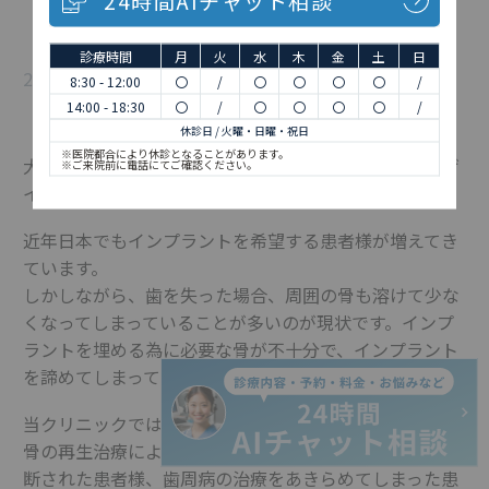
診療時間
月
火
水
木
金
土
日
2021年9月18日
8:30 - 12:00
〇
/
〇
〇
〇
〇
/
14:00 - 18:30
〇
/
〇
〇
〇
〇
/
休診日 / 火曜・日曜・祝日
※医院都合により休診となることがあります。
大きな可能性を秘めた歯周組織再生誘導材料のエムドゲ
※ご来院前に電話にてご確認ください。
インは、世界の様々な国で使用されています。
近年日本でもインプラントを希望する患者様が増えてき
ています。
しかしながら、歯を失った場合、周囲の骨も溶けて少な
くなってしまっていることが多いのが現状です。インプ
ラントを埋める為に必要な骨が不十分で、インプラント
を諦めてしまっている患者様も多いようです。
当クリニックでは様々な骨再生手術を行っております。
骨の再生治療により、他院ではインプラント不可能と診
断された患者様、歯周病の治療をあきらめてしまった患