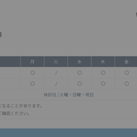
0
月
火
水
木
金
〇
/
〇
〇
〇
〇
/
〇
〇
〇
休診日 / 火曜・日曜・祝日
となることがあります。
ご確認ください。