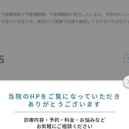
、下歯槽神経や下歯槽動脈、下歯槽静脈が走行しています。手術中にイ
る恐れがあるため、事前にCT画像で位置を確認しておかなければなり
S
金属アレルギーは
プラークと歯石について
んか？
08 3月 2022
当院のHPをご覧になっていただき
06 9月 2019
ありがとうございます
診療内容・予約・料金・お悩みなど
お気軽にご相談ください