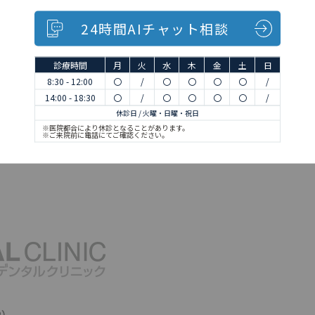
24時間AIチャット相談
診療時間
月
火
水
木
金
土
日
8:30 - 12:00
〇
/
〇
〇
〇
〇
/
14:00 - 18:30
〇
/
〇
〇
〇
〇
/
休診日 / 火曜・日曜・祝日
※医院都合により休診となることがあります。
※ご来院前に電話にてご確認ください。
2）