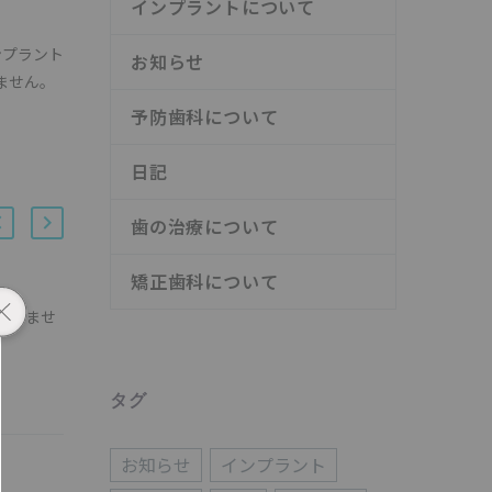
インプラントについて
ンプラント
お知らせ
ません。
予防歯科について
日記
歯の治療について
矯正歯科について
ありませ
治療相談｜総合歯科治療
待望の雨が続いて朝晩が少
19 8月 2015
し涼しい風が吹く…
タグ
お知らせ
インプラント