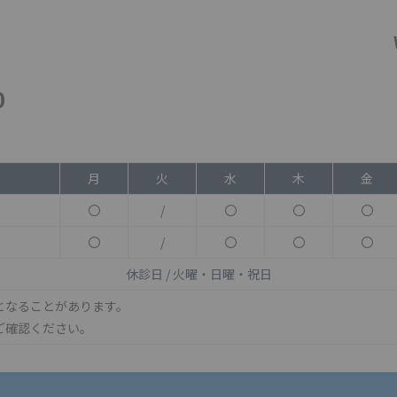
0
月
火
水
木
金
〇
/
〇
〇
〇
〇
/
〇
〇
〇
休診日 / 火曜・日曜・祝日
となることがあります。
ご確認ください。