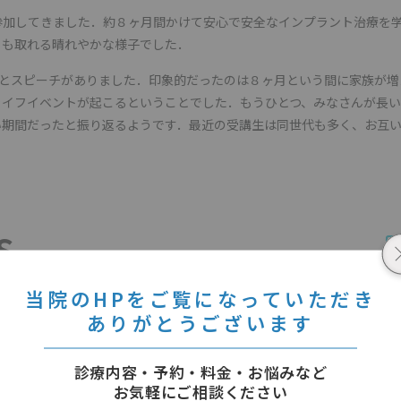
参加してきました．約８ヶ月間かけて安心で安全なインプラント治療を
とも取れる晴れやかな様子でした．
方のひとことスピーチがありました．印象的だったのは８ヶ月という間に家族が
ライフイベントが起こるということでした．もうひとつ、みなさんが長
い期間だったと振り返るようです．最近の受講生は同世代も多く、お互
S
当院のHPをご覧になっていただき
ありがとうございます
インプラント周囲炎につい
活動報告：ITI Con
て
Japan 2022
03 7月 2019
03 6月 2022
診療内容・予約・料金・お悩みなど
お気軽にご相談ください