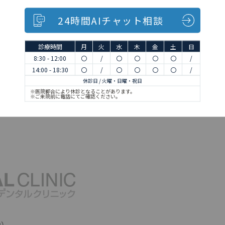
24時間AIチャット相談
診療時間
月
火
水
木
金
土
日
8:30 - 12:00
〇
/
〇
〇
〇
〇
/
14:00 - 18:30
〇
/
〇
〇
〇
〇
/
休診日 / 火曜・日曜・祝日
※医院都合により休診となることがあります。
※ご来院前に電話にてご確認ください。
2）