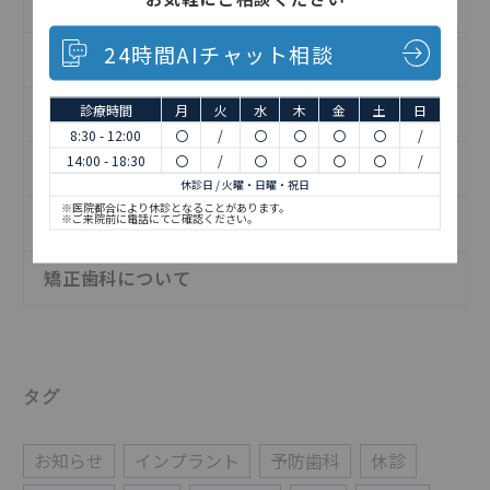
インプラントについて
24時間AIチャット相談
お知らせ
診療時間
月
火
水
木
金
土
日
予防歯科について
8:30 - 12:00
〇
/
〇
〇
〇
〇
/
14:00 - 18:30
〇
/
〇
〇
〇
〇
/
日記
休診日 / 火曜・日曜・祝日
※医院都合により休診となることがあります。
※ご来院前に電話にてご確認ください。
歯の治療について
矯正歯科について
タグ
お知らせ
インプラント
予防歯科
休診