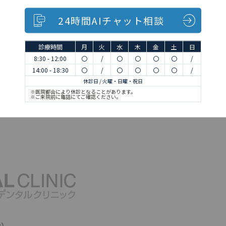
24時間AIチャット相談
診療時間
月
火
水
木
金
土
日
8:30 - 12:00
〇
/
〇
〇
〇
〇
/
14:00 - 18:30
〇
/
〇
〇
〇
〇
/
休診日 / 火曜・日曜・祝日
※医院都合により休診となることがあります。
※ご来院前に電話にてご確認ください。
2）