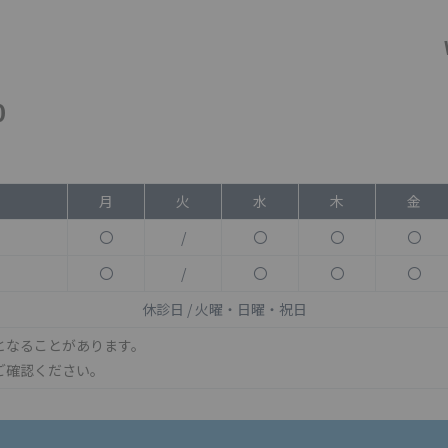
0
月
火
水
木
金
〇
/
〇
〇
〇
〇
/
〇
〇
〇
休診日 / 火曜・日曜・祝日
となることがあります。
ご確認ください。