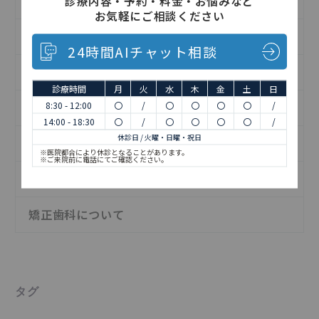
診療内容・予約・料金・お悩みなど
インフォメーション
お気軽にご相談ください
インプラントについて
24時間AIチャット相談
お知らせ
診療時間
月
火
水
木
金
土
日
8:30 - 12:00
〇
/
〇
〇
〇
〇
/
予防歯科について
14:00 - 18:30
〇
/
〇
〇
〇
〇
/
休診日 / 火曜・日曜・祝日
日記
※医院都合により休診となることがあります。
※ご来院前に電話にてご確認ください。
歯の治療について
矯正歯科について
タグ