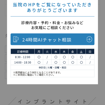
当院のHPをご覧になっていただき
ありがとうございます
矯正歯科について
診療内容・予約・料金・お悩みなど
お気軽にご相談ください
タグ
24時間AIチャット相談
お知らせ
インプラント
予防歯科
休診
診療時間
月
火
水
木
金
土
日
8:30 - 12:00
〇
/
〇
〇
〇
〇
/
口腔外科
審美
審美歯科
日々
歯医者
14:00 - 18:30
〇
/
〇
〇
〇
〇
/
歯周病
活動報告
矯正
矯正歯科
休診日 / 火曜・日曜・祝日
※医院都合により休診となることがあります。
総合歯科
※ご来院前に電話にてご確認ください。