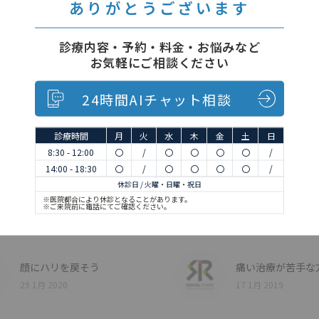
ありがとうございます
診療内容・予約・料金・お悩みなど
お気軽にご相談ください
24時間AIチャット相談
診療時間
月
火
水
木
金
土
日
8:30 - 12:00
〇
/
〇
〇
〇
〇
/
14:00 - 18:30
〇
/
〇
〇
〇
〇
/
休診日 / 火曜・日曜・祝日
S
※医院都合により休診となることがあります。
※ご来院前に電話にてご確認ください。
顔にハリを戻そう
痛い治療が苦手な
29 1月 2020
17 1月 2019