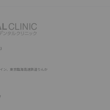
2）
ライン、東京臨海高速鉄道りんか
分