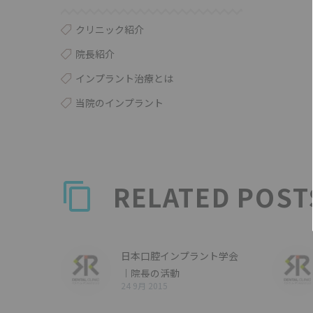
クリニック紹介
院長紹介
インプラント治療とは
当院のインプラント
RELATED POST
日本口腔インプラント学会
｜院長の活動
24 9月 2015
シルバーウィークは日本口
腔インプラント学…