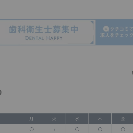
0
月
火
水
木
金
〇
/
〇
〇
〇