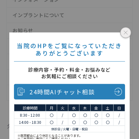
インプラントについて
お知らせ
当院のHPをご覧になっていただき
予防歯科について
ありがとうございます
日記
診療内容・予約・料金・お悩みなど
お気軽にご相談ください
歯の治療について
24時間AIチャット相談
矯正歯科について
診療時間
月
火
水
木
金
土
日
8:30 - 12:00
〇
/
〇
〇
〇
〇
/
14:00 - 18:30
〇
/
〇
〇
〇
〇
/
タグ
休診日 / 火曜・日曜・祝日
※医院都合により休診となることがあります。
※ご来院前に電話にてご確認ください。