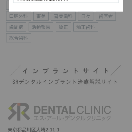
お知らせ
インプラント
予防歯科
休診
口腔外科
審美
審美歯科
日々
歯医者
歯周病
活動報告
矯正
矯正歯科
総合歯科
東京都品川区大崎2-11-1