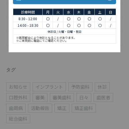
日記
診療時間
月
火
水
木
金
土
日
8:30 - 12:00
〇
/
〇
〇
〇
〇
/
歯の治療について
14:00 - 18:30
〇
/
〇
〇
〇
〇
/
休診日 / 火曜・日曜・祝日
※医院都合により休診となることがあります。
矯正歯科について
※ご来院前に電話にてご確認ください。
タグ
お知らせ
インプラント
予防歯科
休診
口腔外科
審美
審美歯科
日々
歯医者
歯周病
活動報告
矯正
矯正歯科
総合歯科