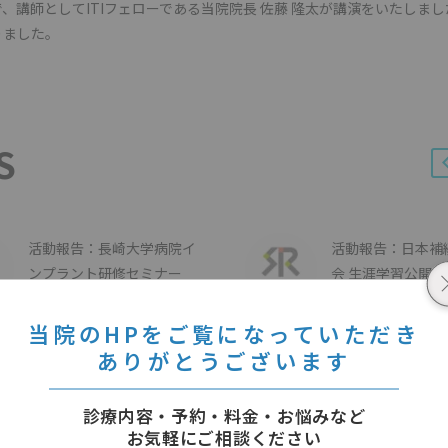
講師としてITIフェローである当院院長 佐藤 隆太が講演をいたしまし
りました。
S
活動報告：長崎大学病院イ
活動報告：日本補
ンプラント研修セミナー
会 生涯学習公開
28 5月 2021
20 12月 2024
当院のHPをご覧になっていただき
ありがとうございます
診療内容・予約・料金・お悩みなど
お気軽にご相談ください