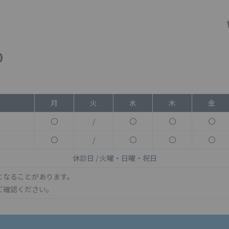
0
月
火
水
木
金
〇
/
〇
〇
〇
〇
/
〇
〇
〇
休診日 / 火曜・日曜・祝日
となることがあります。
ご確認ください。