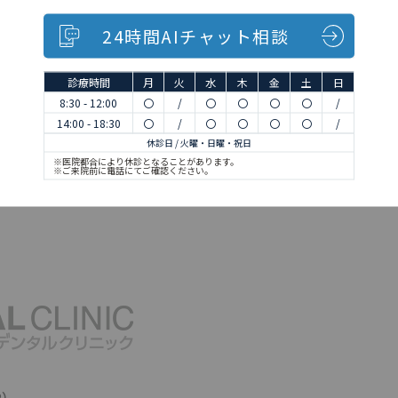
24時間AIチャット相談
診療時間
月
火
水
木
金
土
日
8:30 - 12:00
〇
/
〇
〇
〇
〇
/
14:00 - 18:30
〇
/
〇
〇
〇
〇
/
休診日 / 火曜・日曜・祝日
※医院都合により休診となることがあります。
※ご来院前に電話にてご確認ください。
2）