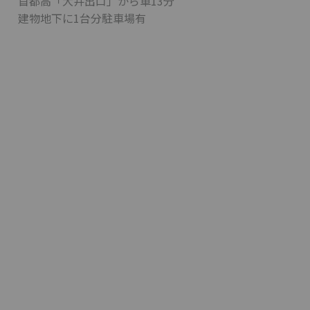
首都高「大井出口」から車13分
建物地下に1台分駐車場有