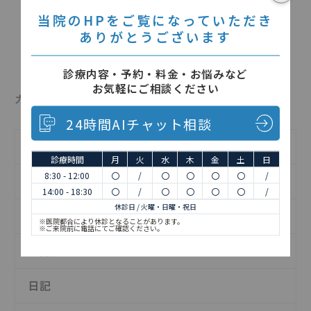
2026年5月8日
当院のHPをご覧になっていただき
ありがとうございます
診療内容・予約・料金・お悩みなど
お気軽にご相談ください
カテゴリー
24時間AIチャット相談
インフォメーション
診療時間
月
火
水
木
金
土
日
8:30 - 12:00
〇
/
〇
〇
〇
〇
/
インプラントについて
14:00 - 18:30
〇
/
〇
〇
〇
〇
/
休診日 / 火曜・日曜・祝日
お知らせ
※医院都合により休診となることがあります。
※ご来院前に電話にてご確認ください。
予防歯科について
日記